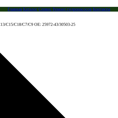
Главная
Каталог
Сервис
Ремонт гидронасосов
Контакты
 C13/C15/C18/C7/C9 OE: 25972-43/30503-25