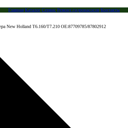
Главная
Каталог
Сервис
Ремонт гидронасосов
Контакты
ра New Holland T6.160/T7.210 OE:87709785/87802912