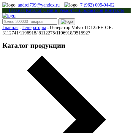
andrei799@yandex.ru
+7 (962) 005-94-02
Главная
Каталог
Сервис
Ремонт гидронасосов
Контакты
Главная
-
Генераторы
-
Генератор Volvo TD122FH OE:
3112741/1196918/ 8112275/1196918/9515927
Каталог продукции