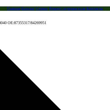
Главная
Каталог
Сервис
Ремонт гидронасосов
Контакты
8040 OE:87355317/84269951