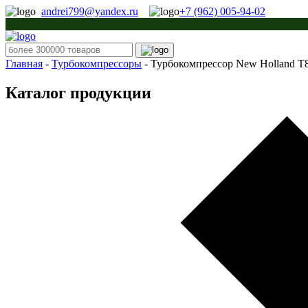
andrei799@yandex.ru
+7 (962) 005-94-02
Главная
-
Турбокомпрессоры
-
Турбокомпрессор New Holland T
Каталог продукции