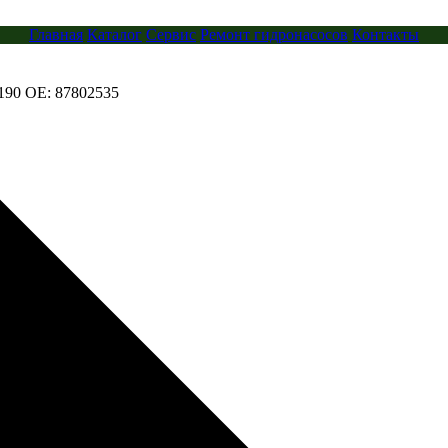
Главная
Каталог
Сервис
Ремонт гидронасосов
Контакты
90 OE: 87802535