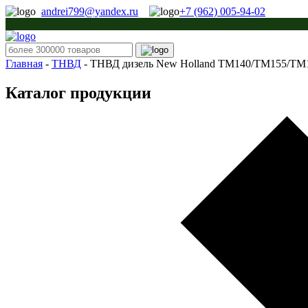
andrei799@yandex.ru
+7 (962) 005-94-02
Главная
-
ТНВД
-
ТНВД дизель New Holland TM140/TM155/TM1
Каталог продукции