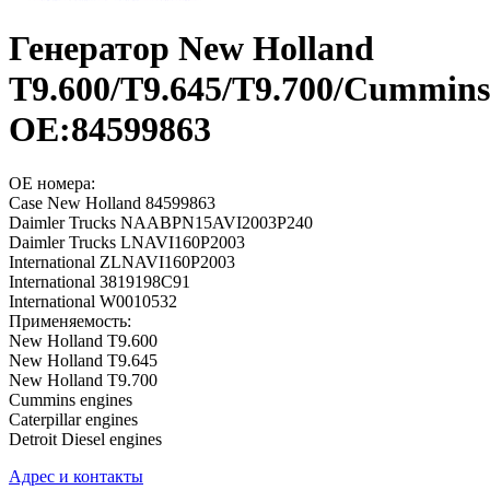
Генератор New Holland
T9.600/T9.645/T9.700/Cummins
OE:84599863
OE номера:
Case New Holland 84599863
Daimler Trucks NAABPN15AVI2003P240
Daimler Trucks LNAVI160P2003
International ZLNAVI160P2003
International 3819198C91
International W0010532
Применяемость:
New Holland T9.600
New Holland T9.645
New Holland T9.700
Cummins engines
Caterpillar engines
Detroit Diesel engines
Адрес и контакты