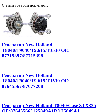
С этим товаром покупают:
Генератор New Holland
T8040/T9040/T9.615/TJ530 OE:
87715397/87715398
Генератор New Holland
T8040/T9040/T9.615/TJ530 OE:
87645567/87677208
Генератор New Holland T8040/Case STX325
OE:87645566/ 125849A1R/125849A1