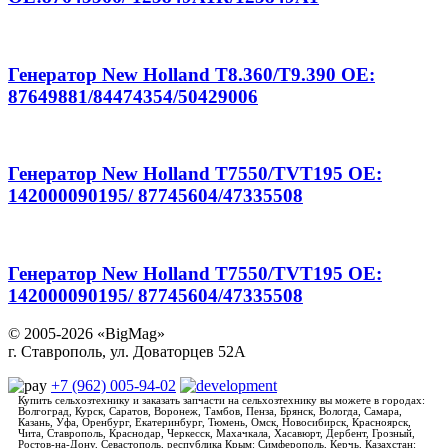
Генератор New Holland T8.360/T9.390 OE:
87649881/84474354/50429006
Генератор New Holland T7550/TVT195 OE:
142000090195/ 87745604/47335508
Генератор New Holland T7550/TVT195 OE:
142000090195/ 87745604/47335508
© 2005-2026 «BigMag»
г. Ставрополь, ул. Доваторцев 52А
+7 (962) 005-94-02
Купить сельхозтехнику и заказать запчасти на сельхозтехнику вы можете в городах:
Волгоград, Курск, Саратов, Воронеж, Тамбов, Пенза, Брянск, Вологда, Самара,
Казань, Уфа, Оренбург, Екатеринбург, Тюмень, Омск, Новосибирск, Красноярск,
Чита, Ставрополь, Краснодар, Черкесск, Махачкала, Хасавюрт, Дербент, Грозный,
Ростов-на-Дону, Севастополь, республика Крым: Симферополь, Керчь, Казахстан: