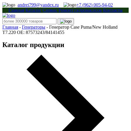
andrei799@yandex.ru
+7 (962) 005-94-02
Главная
Каталог
Сервис
Ремонт гидронасосов
Контакты
Главная
-
Генераторы
-
Генератор Case Puma/New Holland
T7.220 OE: 87573243/84141455
Каталог продукции