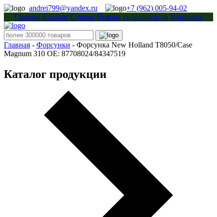
andrei799@yandex.ru
+7 (962) 005-94-02
Главная
Каталог
Сервис
Ремонт гидронасосов
Контакты
Главная
-
Форсунки
-
Форсунка New Holland T8050/Case
Magnum 310 OE: 87708024/84347519
Каталог продукции